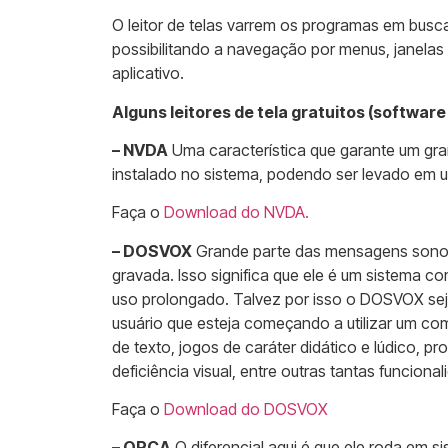
O leitor de telas varrem os programas em busc
possibilitando a navegação por menus, janelas
aplicativo.
Alguns leitores de tela gratuitos (software
– NVDA
Uma característica que garante um gran
instalado no sistema, podendo ser levado em u
Faça o
Download do NVDA.
– DOSVOX
Grande parte das mensagens sonor
gravada. Isso significa que ele é um sistema c
uso prolongado. Talvez por isso o DOSVOX seja
usuário que esteja começando a utilizar um co
de texto, jogos de caráter didático e lúdico, 
deficiência visual, entre outras tantas funcional
Faça o
Download do DOSVOX
– ORCA
O diferencial aqui é que ele roda em si