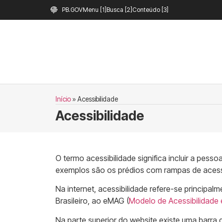
PB.GOV
Menu [1]
Busca [2]
Conteúdo [3]
Início
»
Acessibilidade
Acessibilidade
O termo acessibilidade significa incluir a pes
exemplos são os prédios com rampas de acesso
Na internet, acessibilidade refere-se princip
Brasileiro, ao eMAG (
Modelo de Acessibilidade
Na parte superior do website existe uma barra