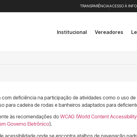
TRANSPARÊNCIA
ACESSO À INF
Institucional
Vereadores
Le
soa com deficiência na participação de atividades como o uso de
 para cadeira de rodas e banheiros adaptados para deficient
almente às recomendações do
WCAG (World Content Accessibility
 em Governo Eletrônico
).
 de acessibilidade onde se encontra atalhos de navegação pad