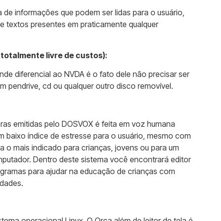
a de informações que podem ser lidas para o usuário,
 e textos presentes em praticamente qualquer
 totalmente livre de custos):
de diferencial ao NVDA é o fato dele não precisar ser
m pendrive, cd ou qualquer outro disco removível.
as emitidas pelo DOSVOX é feita em voz humana
om baixo índice de estresse para o usuário, mesmo com
 o mais indicado para crianças, jovens ou para um
mputador. Dentro deste sistema você encontrará editor
programas para ajudar na educação de crianças com
idades.
stema operacional Linux. O Orca além de leitor de tela é