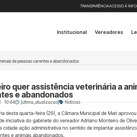
TRANSPARÊNCIA
ACESSO À INF
Institucional
Vereadores
Le
 animais de pessoas carentes e abandonados
ro quer assistência veterinária a an
ntes e abandonados
 - 10:44
[ultima_atualizacao]
Notícias
ia desta quarta-feira (29), a Câmara Municipal de Mari aprovo
e iniciativa do gabinete do vereador Adriano Monteiro de Olivei
a cidade ação administrativa no sentido de implantar assistênci
entes e animais abandonados.