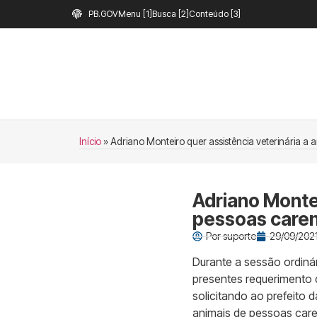
PB.GOV
Menu [1]
Busca [2]
Conteúdo [3]
Início
»
Adriano Monteiro quer assistência veterinária a
Adriano Montei
pessoas care
Por
suporte
29/09/2021
Durante a sessão ordinár
presentes requerimento d
solicitando ao prefeito d
animais de pessoas car