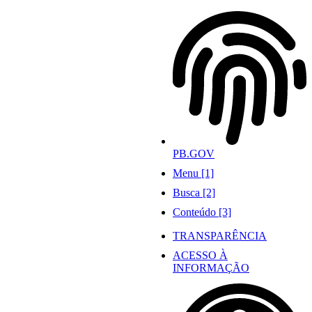
Ir
para
o
conteúdo
PB.GOV
Menu [1]
Busca [2]
Conteúdo [3]
TRANSPARÊNCIA
ACESSO À
INFORMAÇÃO