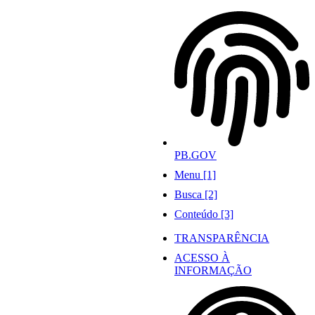
Ir
para
o
conteúdo
PB.GOV
Menu [1]
Busca [2]
Conteúdo [3]
TRANSPARÊNCIA
ACESSO À
INFORMAÇÃO