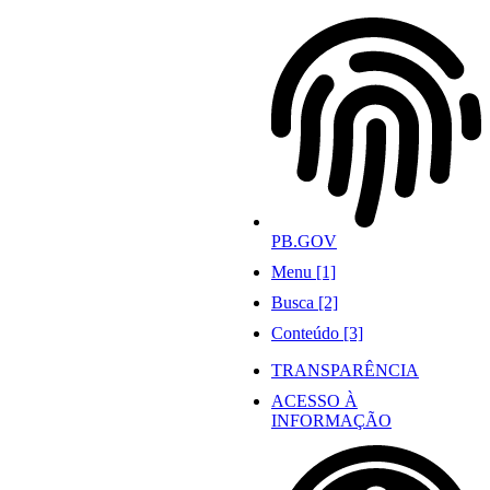
Ir
para
o
conteúdo
PB.GOV
Menu [1]
Busca [2]
Conteúdo [3]
TRANSPARÊNCIA
ACESSO À
INFORMAÇÃO