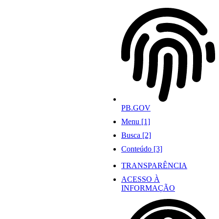
Ir
para
o
conteúdo
PB.GOV
Menu [1]
Busca [2]
Conteúdo [3]
TRANSPARÊNCIA
ACESSO À
INFORMAÇÃO