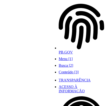
Ir
para
o
conteúdo
PB.GOV
Menu [1]
Busca [2]
Conteúdo [3]
TRANSPARÊNCIA
ACESSO À
INFORMAÇÃO