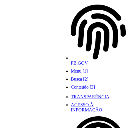
Ir
para
o
conteúdo
PB.GOV
Menu [1]
Busca [2]
Conteúdo [3]
TRANSPARÊNCIA
ACESSO À
INFORMAÇÃO