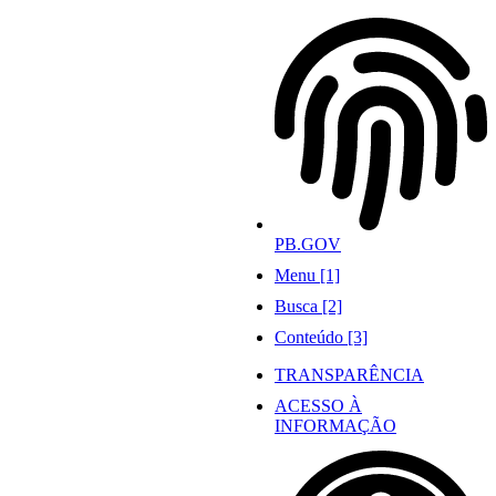
Ir
para
o
conteúdo
PB.GOV
Menu [1]
Busca [2]
Conteúdo [3]
TRANSPARÊNCIA
ACESSO À
INFORMAÇÃO