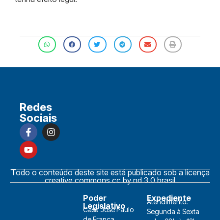
Redes
Sociais
Todo o conteúdo deste site está publicado sob a licença
creative commons cc by nd 3.0 brasil
Poder
Expediente
Atendimento:
Legislativo
Casa José Paulo
Segunda à Sexta
de França