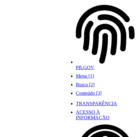
Ir
para
o
conteúdo
PB.GOV
Menu [1]
Busca [2]
Conteúdo [3]
TRANSPARÊNCIA
ACESSO À
INFORMAÇÃO