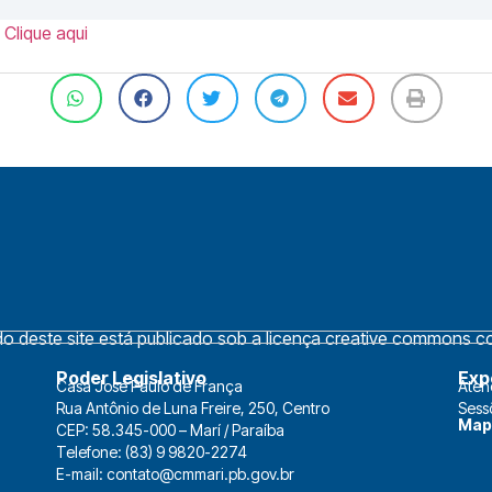
 Clique aqui
 deste site está publicado sob a licença creative commons cc 
Poder Legislativo
Exp
Casa José Paulo de França
Aten
Rua Antônio de Luna Freire, 250, Centro
Sess
Map
CEP: 58.345-000 – Marí / Paraíba
Telefone: (83) 9 9820-2274
E-mail: contato@cmmari.pb.gov.br