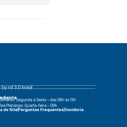
by nd 3.0 brasil
ediente
dimento: Segunda à Sexta – das 08h às 13h
ões Plenárias: Quarta-feira – 09h
a do Site
Perguntas Frequentes
Ouvidoria