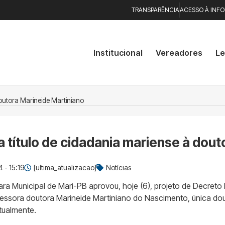
TRANSPARÊNCIA
ACESSO À INF
Institucional
Vereadores
Le
outora Marineide Martiniano
 título de cidadania mariense à dout
 - 15:19
[ultima_atualizacao]
Notícias
ra Municipal de Mari-PB aprovou, hoje (6), projeto de Decreto
rofessora doutora Marineide Martiniano do Nascimento, única d
atualmente.