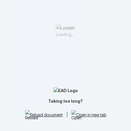
Loading...
Taking too long?
Reload document
|
Open in new tab