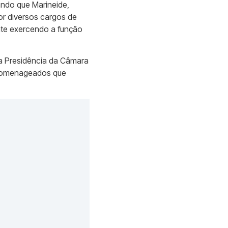
ando que Marineide,
or diversos cargos de
nte exercendo a função
 a Presidência da Câmara
s homenageados que