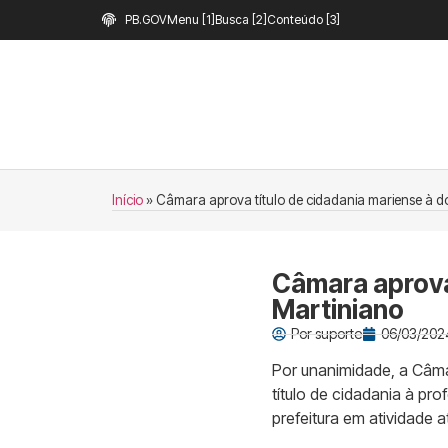
PB.GOV
Menu [1]
Busca [2]
Conteúdo [3]
Início
»
Câmara aprova título de cidadania mariense à d
Câmara aprova
Martiniano
Por
suporte
06/03/2024
Por unanimidade, a Câma
título de cidadania à p
prefeitura em atividade 