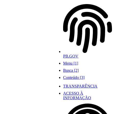
Ir
para
o
conteúdo
PB.GOV
Menu [1]
Busca [2]
Conteúdo [3]
TRANSPARÊNCIA
ACESSO À
INFORMAÇÃO