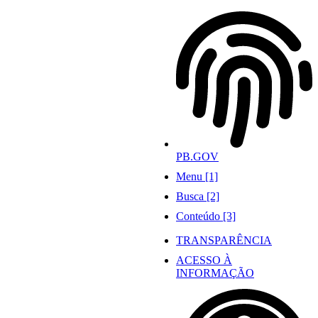
Ir
para
o
conteúdo
PB.GOV
Menu [1]
Busca [2]
Conteúdo [3]
TRANSPARÊNCIA
ACESSO À
INFORMAÇÃO