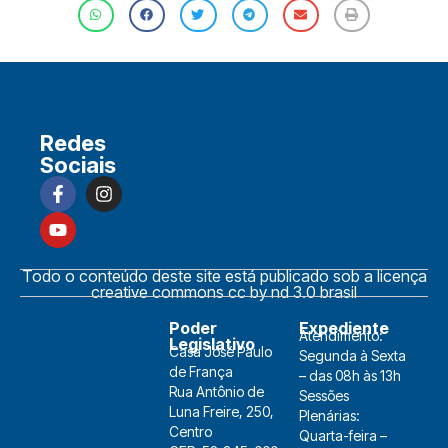
Redes
Sociais
Todo o conteúdo deste site está publicado sob a licença
creative commons cc by nd 3.0 brasil
Poder
Expediente
Atendimento:
Legislativo
Casa José Paulo
Segunda à Sexta
de França
– das 08h às 13h
Rua Antônio de
Sessões
Luna Freire, 250,
Plenárias:
Centro
Quarta-feira –