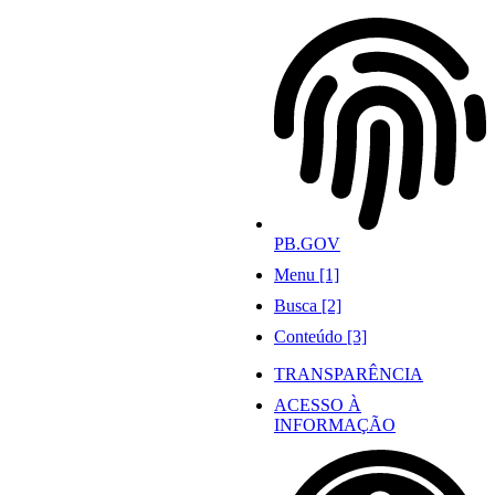
Ir
para
o
conteúdo
PB.GOV
Menu [1]
Busca [2]
Conteúdo [3]
TRANSPARÊNCIA
ACESSO À
INFORMAÇÃO