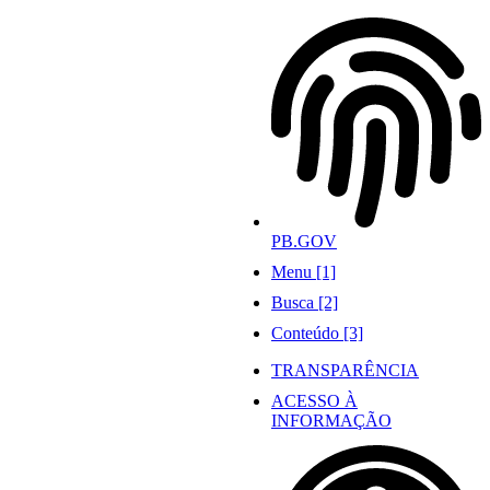
Ir
para
o
conteúdo
PB.GOV
Menu [1]
Busca [2]
Conteúdo [3]
TRANSPARÊNCIA
ACESSO À
INFORMAÇÃO