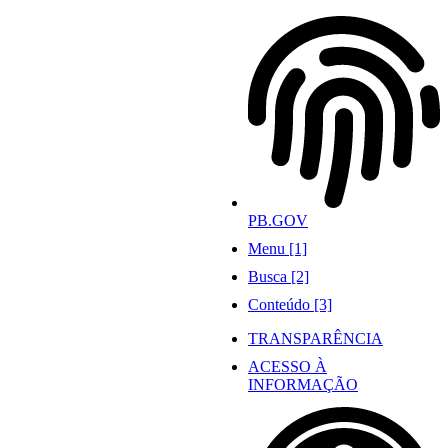
Ir
para
o
conteúdo
PB.GOV
Menu [1]
Busca [2]
Conteúdo [3]
TRANSPARÊNCIA
ACESSO À
INFORMAÇÃO