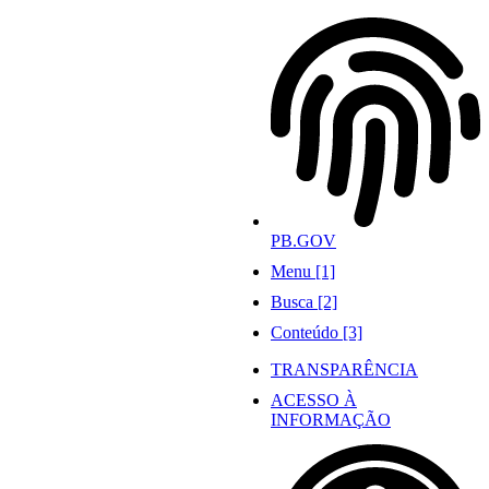
Ir
para
o
conteúdo
PB.GOV
Menu [1]
Busca [2]
Conteúdo [3]
TRANSPARÊNCIA
ACESSO À
INFORMAÇÃO