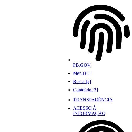
Ir
para
o
conteúdo
PB.GOV
Menu [1]
Busca [2]
Conteúdo [3]
TRANSPARÊNCIA
ACESSO À
INFORMAÇÃO