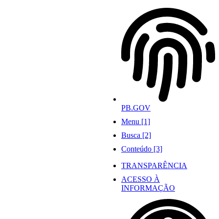
Ir
para
o
conteúdo
PB.GOV
Menu [1]
Busca [2]
Conteúdo [3]
TRANSPARÊNCIA
ACESSO À
INFORMAÇÃO