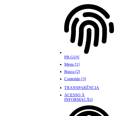
Ir
para
o
conteúdo
PB.GOV
Menu [1]
Busca [2]
Conteúdo [3]
TRANSPARÊNCIA
ACESSO À
INFORMAÇÃO