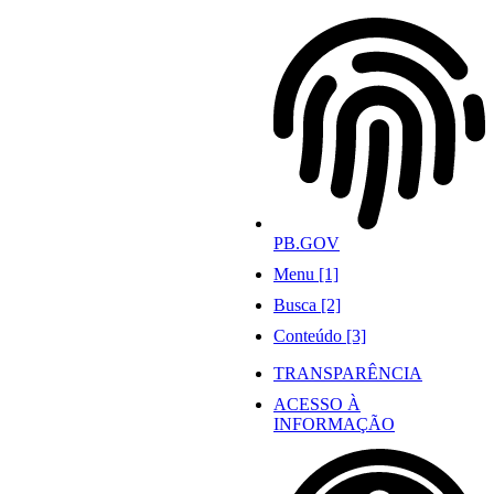
Ir
para
o
conteúdo
PB.GOV
Menu [1]
Busca [2]
Conteúdo [3]
TRANSPARÊNCIA
ACESSO À
INFORMAÇÃO