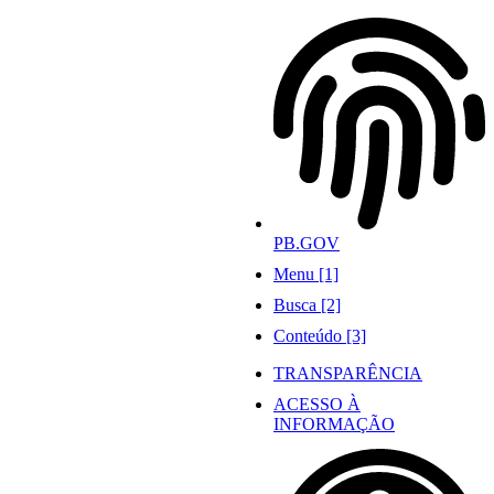
Ir
para
o
conteúdo
PB.GOV
Menu [1]
Busca [2]
Conteúdo [3]
TRANSPARÊNCIA
ACESSO À
INFORMAÇÃO