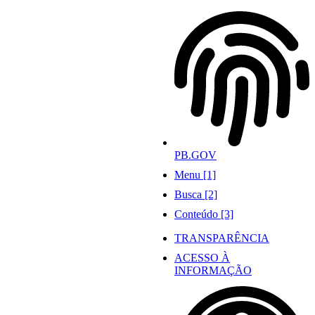
Ir
para
o
conteúdo
PB.GOV
Menu [1]
Busca [2]
Conteúdo [3]
TRANSPARÊNCIA
ACESSO À
INFORMAÇÃO