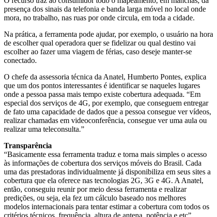
O recurso traz ao consumidor todo o mapeamento, em manchas, da
presença dos sinais da telefonia e banda larga móvel no local onde
mora, no trabalho, nas ruas por onde circula, em toda a cidade.
Na prática, a ferramenta pode ajudar, por exemplo, o usuário na hora
de escolher qual operadora quer se fidelizar ou qual destino vai
escolher ao fazer uma viagem de férias, caso deseje manter-se
conectado.
O chefe da assessoria técnica da Anatel, Humberto Pontes, explica
que um dos pontos interessantes é identificar se naqueles lugares
onde a pessoa passa mais tempo existe cobertura adequada. “Em
especial dos serviços de 4G, por exemplo, que conseguem entregar
de fato uma capacidade de dados que a pessoa consegue ver vídeos,
realizar chamadas em videoconferência, consegue ver uma aula ou
realizar uma teleconsulta.”
Transparência
“Basicamente essa ferramenta traduz e torna mais simples o acesso
às informações de cobertura dos serviços móveis do Brasil. Cada
uma das prestadoras individualmente já disponibiliza em seus sites a
cobertura que ela oferece nas tecnologias 2G, 3G e 4G. A Anatel,
então, conseguiu reunir por meio dessa ferramenta e realizar
predições, ou seja, ela fez um cálculo baseado nos melhores
modelos internacionais para tentar estimar a cobertura com todos os
critérios técnicos, frequência, altura de antena, potência e etc”,