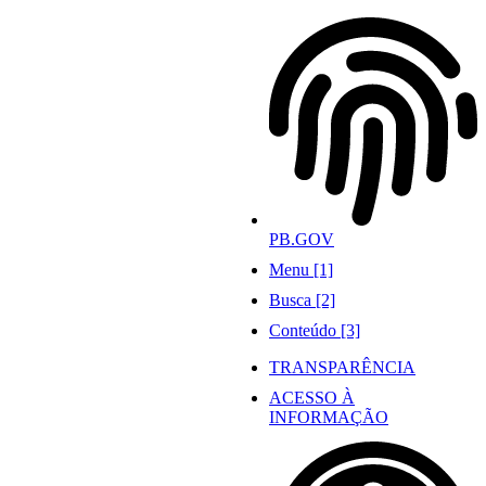
Ir
para
o
conteúdo
PB.GOV
Menu [1]
Busca [2]
Conteúdo [3]
TRANSPARÊNCIA
ACESSO À
INFORMAÇÃO