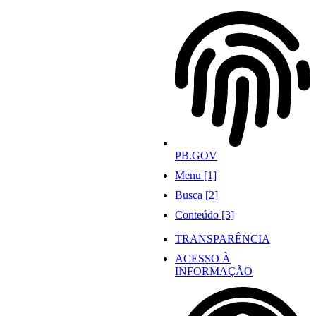
Ir
para
o
conteúdo
PB.GOV
Menu [1]
Busca [2]
Conteúdo [3]
TRANSPARÊNCIA
ACESSO À
INFORMAÇÃO