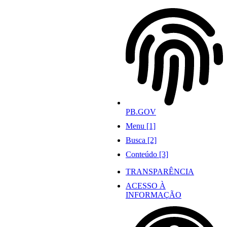
Ir
para
o
conteúdo
PB.GOV
Menu [1]
Busca [2]
Conteúdo [3]
TRANSPARÊNCIA
ACESSO À
INFORMAÇÃO