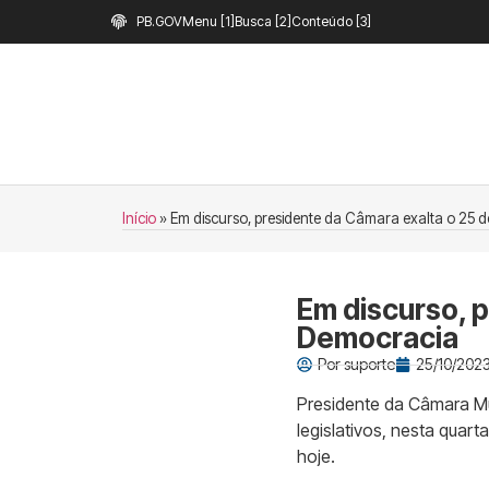
PB.GOV
Menu [1]
Busca [2]
Conteúdo [3]
Início
»
Em discurso, presidente da Câmara exalta o 25 
Em discurso, p
Democracia
Por
suporte
25/10/2023
Presidente da Câmara Mu
legislativos, nesta quar
hoje.