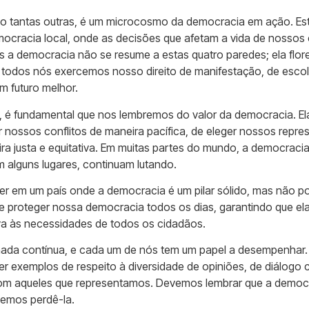
o tantas outras, é um microcosmo da democracia em ação. Est
mocracia local, onde as decisões que afetam a vida de nosso
s a democracia não se resume a estas quatro paredes; ela flor
e todos nós exercemos nosso direito de manifestação, de escol
m futuro melhor.
, é fundamental que nos lembremos do valor da democracia. El
 nossos conflitos de maneira pacífica, de eleger nossos repres
ra justa e equitativa. Em muitas partes do mundo, a democracia 
 alguns lugares, continuam lutando.
iver em um país onde a democracia é um pilar sólido, mas não
 e proteger nossa democracia todos os dias, garantindo que ela 
va às necessidades de todos os cidadãos.
ada contínua, e cada um de nós tem um papel a desempenhar.
 exemplos de respeito à diversidade de opiniões, de diálogo c
om aqueles que representamos. Devemos lembrar que a democrac
demos perdê-la.