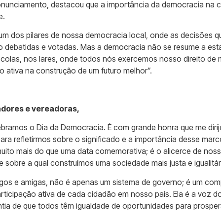
onunciamento, destacou que a importância da democracia na c
e.
 um dos pilares de nossa democracia local, onde as decisões q
debatidas e votadas. Mas a democracia não se resume a esta
escolas, nos lares, onde todos nós exercemos nosso direito de 
o ativa na construção de um futuro melhor”.
adores e vereadoras,
lebramos o Dia da Democracia. É com grande honra que me diri
para refletirmos sobre o significado e a importância desse mar
uito mais do que uma data comemorativa; é o alicerce de nossa
 sobre a qual construímos uma sociedade mais justa e igualitár
gos e amigas, não é apenas um sistema de governo; é um co
 participação ativa de cada cidadão em nosso país. Ela é a voz 
ntia de que todos têm igualdade de oportunidades para prospera