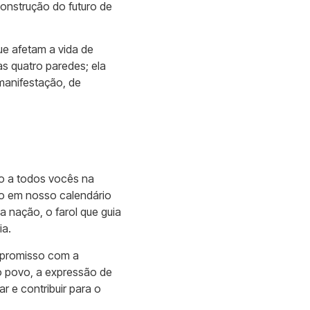
onstrução do futuro de
ue afetam a vida de
s quatro paredes; ela
manifestação, de
jo a todos vocês na
co em nosso calendário
 nação, o farol que guia
ia.
mpromisso com a
do povo, a expressão de
r e contribuir para o