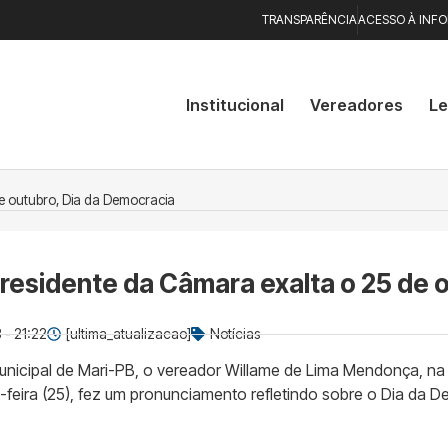
TRANSPARÊNCIA
ACESSO À INF
Institucional
Vereadores
Le
de outubro, Dia da Democracia
residente da Câmara exalta o 25 de o
 - 21:22
[ultima_atualizacao]
Notícias
nicipal de Mari-PB, o vereador Willame de Lima Mendonça, na 
ta-feira (25), fez um pronunciamento refletindo sobre o Dia d