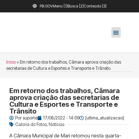
PB.GOV
Menu [1]
Busca [2]
Conteúdo [3]
Início
»
Em retorno dos trabalhos, Câmara aprova criação das
secretarias de Cultura e Esportes e Transporte e Trânsito
Em retorno dos trabalhos, Câmara
aprova criação das secretarias de
Cultura e Esportes e Transporte e
Trânsito
Por
suporte
17/08/2022 - 14:09
[ultima_atualizacao]
Galeria de Fotos
,
Notícias
A Câmara Municipal de Mari retomou nesta quarta-