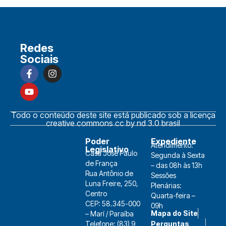
Redes
Sociais
Todo o conteúdo deste site está publicado sob a licença
creative commons cc by nd 3.0 brasil
Poder
Expediente
Atendimento:
Legislativo
Casa José Paulo
Segunda à Sexta
de França
– das 08h às 13h
Rua Antônio de
Sessões
Luna Freire, 250,
Plenárias:
Centro
Quarta-feira –
CEP: 58.345-000
09h
Mapa do Site
– Marí / Paraíba
Telefone: (83) 9
Perguntas