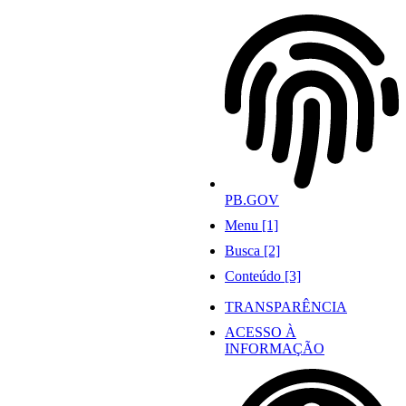
Ir
para
o
conteúdo
PB.GOV
Menu [1]
Busca [2]
Conteúdo [3]
TRANSPARÊNCIA
ACESSO À
INFORMAÇÃO