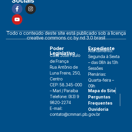
Sociais
Todo o conteúdo deste site está publicado sob a licença
creative commons cc by nd 3.0 brasil
Poder
Expediente
Atendimento:
Legislativo
Casa José Paulo
Segunda à Sexta
de França
– das 08h às 13h
Rua Antônio de
Sessões
Luna Freire, 250,
Plenárias:
Centro
Quarta-feira –
CEP: 58.345-000
09h
Mapa do Site
– Marí / Paraíba
Telefone: (83) 9
Perguntas
9820-2274
Frequentes
E-mail:
Ouvidoria
contato@cmmari.pb.gov.br