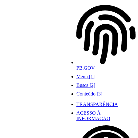
Ir
para
o
conteúdo
PB.GOV
Menu [1]
Busca [2]
Conteúdo [3]
TRANSPARÊNCIA
ACESSO À
INFORMAÇÃO