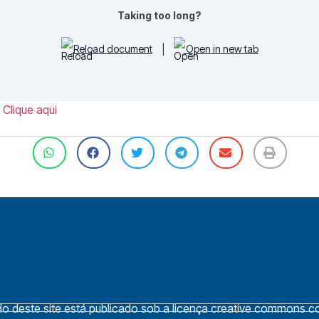
Taking too long?
Reload document
|
Open in new tab
 Clique aqui
 deste site está publicado sob a licença creative commons cc 