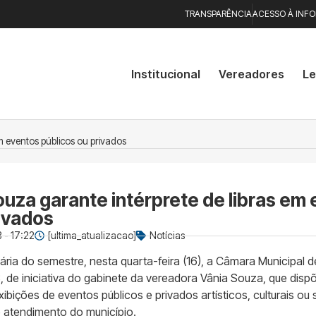
TRANSPARÊNCIA
ACESSO À INF
Institucional
Vereadores
Le
em eventos públicos ou privados
ouza garante intérprete de libras em
rivados
 - 17:22
[ultima_atualizacao]
Notícias
ária do semestre, nesta quarta-feira (16), a Câmara Municipal 
3, de iniciativa do gabinete da vereadora Vânia Souza, que dis
exibições de eventos públicos e privados artísticos, culturais o
e atendimento do município.