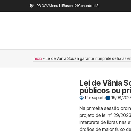
PB.GOV
Menu [1]
Busca [2]
Conteúdo [3]
Início
»
Lei de Vânia Souza garante intérprete de libras 
Lei de Vânia S
públicos ou p
Por
suporte
16/08/2023
Na primeira sessão ordin
projeto de lei nº 29/202
intérprete de libras nas 
órgãos de maior fluxo d