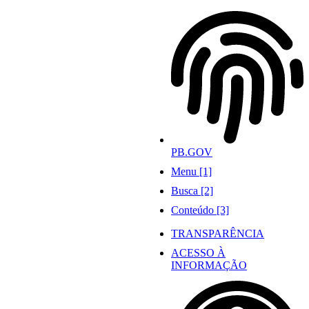
Ir
para
o
conteúdo
PB.GOV
Menu [1]
Busca [2]
Conteúdo [3]
TRANSPARÊNCIA
ACESSO À
INFORMAÇÃO