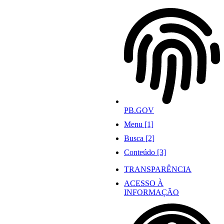
Ir
para
o
conteúdo
PB.GOV
Menu [1]
Busca [2]
Conteúdo [3]
TRANSPARÊNCIA
ACESSO À
INFORMAÇÃO