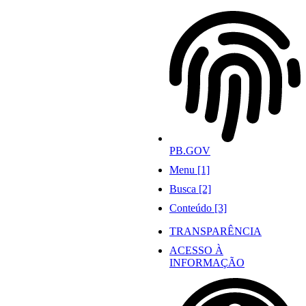
Ir
para
o
conteúdo
PB.GOV
Menu [1]
Busca [2]
Conteúdo [3]
TRANSPARÊNCIA
ACESSO À
INFORMAÇÃO