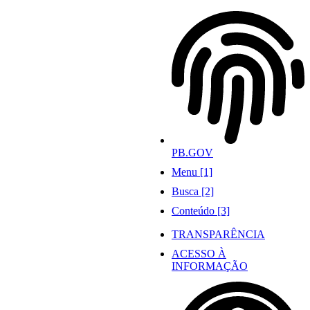
Ir
para
o
conteúdo
PB.GOV
Menu [1]
Busca [2]
Conteúdo [3]
TRANSPARÊNCIA
ACESSO À
INFORMAÇÃO