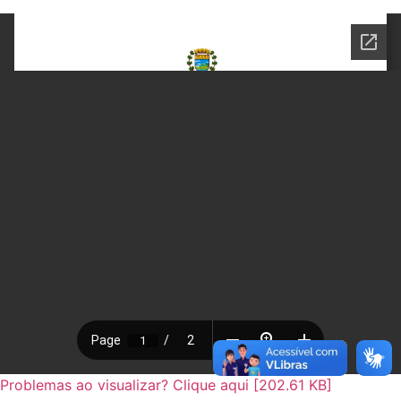
Problemas ao visualizar? Clique aqui [202.61 KB]