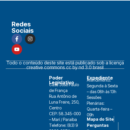
Redes
Sociais
Todo o conteúdo deste site está publicado sob a licença
creative commons cc by nd 3.0 brasil
Poder
Expediente
Atendimento:
Legislativo
Casa José Paulo
Segunda à Sexta
de França
– das 08h às 13h
Rua Antônio de
Sessões
Luna Freire, 250,
Plenárias:
Centro
Quarta-feira –
CEP: 58.345-000
09h
Mapa do Site
– Marí / Paraíba
Telefone: (83) 9
Perguntas