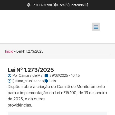
PB.GOV
Menu [1]
Busca [2]
Conteúdo [3]
Início
»
Lei Nº 1.273/2025
Lei Nº 1.273/2025
Por
Câmara de Marí
29/03/2025 - 10:45
[ultima_atualizacao]
Leis
Dispõe sobre a criação do Comitê de Monitoramento
para a implementação da Lei nº15.100, de 13 de janeiro
de 2025, e dá outras
providências.