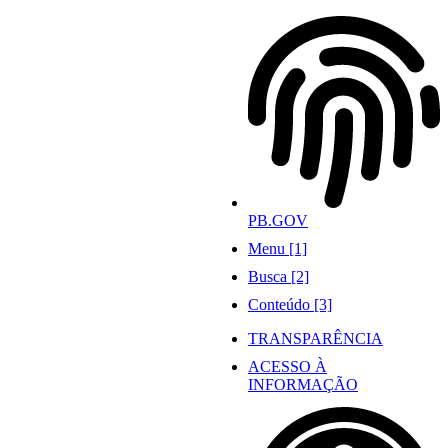
Ir
para
o
conteúdo
PB.GOV
Menu [1]
Busca [2]
Conteúdo [3]
TRANSPARÊNCIA
ACESSO À
INFORMAÇÃO