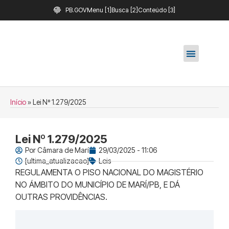
PB.GOV
Menu [1]
Busca [2]
Conteúdo [3]
Início
»
Lei Nº 1.279/2025
Lei Nº 1.279/2025
Por
Câmara de Marí
29/03/2025 - 11:06
[ultima_atualizacao]
Leis
REGULAMENTA O PISO NACIONAL DO MAGISTÉRIO
NO ÁMBITO DO MUNICÍPIO DE MARÍ/PB, E DÁ
OUTRAS PROVIDÊNCIAS.