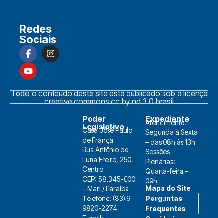
Redes
Sociais
Todo o conteúdo deste site está publicado sob a licença
creative commons cc by nd 3.0 brasil
Poder
Expediente
Atendimento:
Legislativo
Casa José Paulo
Segunda à Sexta
de França
– das 08h às 13h
Rua Antônio de
Sessões
Luna Freire, 250,
Plenárias:
Centro
Quarta-feira –
CEP: 58.345-000
09h
Mapa do Site
– Marí / Paraíba
Telefone: (83) 9
Perguntas
9820-2274
Frequentes
E-mail: