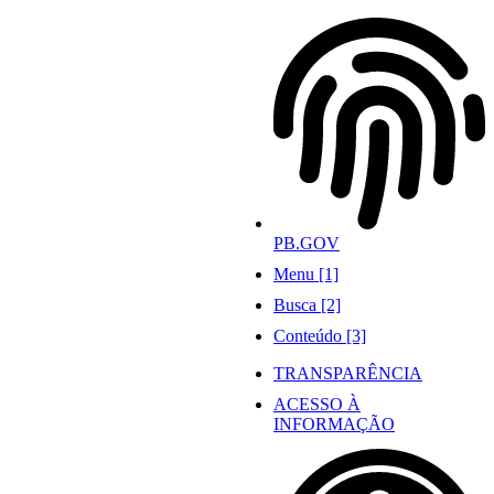
Ir
para
o
conteúdo
PB.GOV
Menu [1]
Busca [2]
Conteúdo [3]
TRANSPARÊNCIA
ACESSO À
INFORMAÇÃO