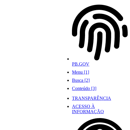
Ir
para
o
conteúdo
PB.GOV
Menu [1]
Busca [2]
Conteúdo [3]
TRANSPARÊNCIA
ACESSO À
INFORMAÇÃO