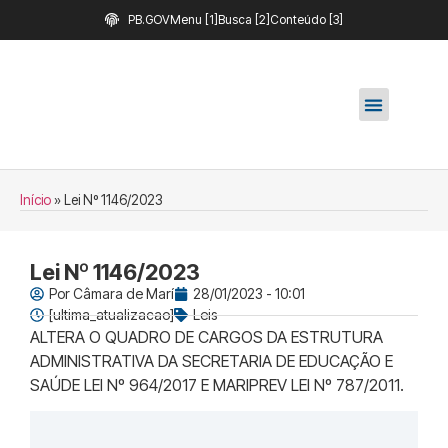
PB.GOV
Menu [1]
Busca [2]
Conteúdo [3]
Início
»
Lei Nº 1146/2023
Lei Nº 1146/2023
Por
Câmara de Marí
28/01/2023 - 10:01
[ultima_atualizacao]
Leis
ALTERA O QUADRO DE CARGOS DA ESTRUTURA
ADMINISTRATIVA DA SECRETARIA DE EDUCAÇÃO E
SAÚDE LEI Nº 964/2017 E MARIPREV LEI Nº 787/2011.