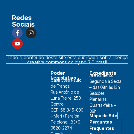
Redes
Sociais
Todo o conteúdo deste site está publicado sob a licença
creative commons cc by nd 3.0 brasil
Poder
Expediente
Atendimento:
Legislativo
Casa José Paulo
Segunda à Sexta
de França
– das 08h às 13h
Rua Antônio de
Sessões
Luna Freire, 250,
Plenárias:
Centro
Quarta-feira –
CEP: 58.345-000
09h
Mapa do Site
– Marí / Paraíba
Telefone: (83) 9
Perguntas
9820-2274
Frequentes
E-mail: