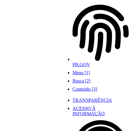
Ir
para
o
conteúdo
PB.GOV
Menu [1]
Busca [2]
Conteúdo [3]
TRANSPARÊNCIA
ACESSO À
INFORMAÇÃO