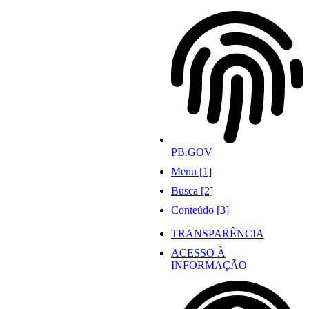
Ir
para
o
conteúdo
PB.GOV
Menu [1]
Busca [2]
Conteúdo [3]
TRANSPARÊNCIA
ACESSO À
INFORMAÇÃO