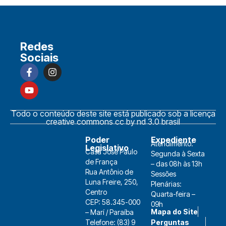
Redes
Sociais
Todo o conteúdo deste site está publicado sob a licença
creative commons cc by nd 3.0 brasil
Poder
Expediente
Atendimento:
Legislativo
Casa José Paulo
Segunda à Sexta
de França
– das 08h às 13h
Rua Antônio de
Sessões
Luna Freire, 250,
Plenárias:
Centro
Quarta-feira –
CEP: 58.345-000
09h
Mapa do Site
– Marí / Paraíba
Telefone: (83) 9
Perguntas