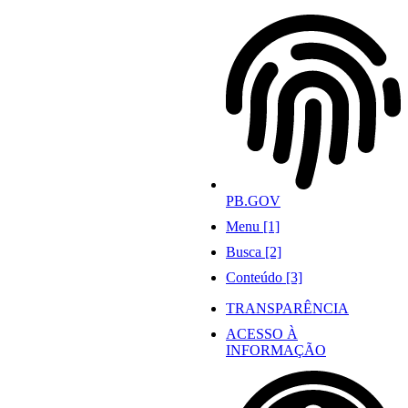
Ir
para
o
conteúdo
PB.GOV
Menu [1]
Busca [2]
Conteúdo [3]
TRANSPARÊNCIA
ACESSO À
INFORMAÇÃO