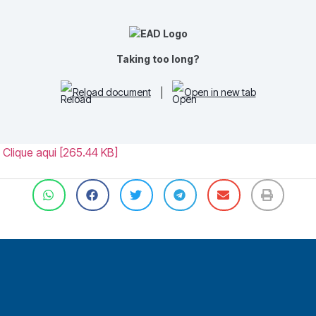
Taking too long?
Reload document
|
Open in new tab
 Clique aqui [265.44 KB]