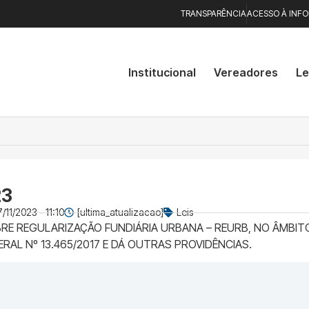
TRANSPARÊNCIA
ACESSO À INF
Institucional
Vereadores
Le
23
/11/2023 - 11:10
[ultima_atualizacao]
Leis
E REGULARIZAÇÃO FUNDIÁRIA URBANA – REURB, NO ÂMBITO
RAL Nº 13.465/2017 E DÁ OUTRAS PROVIDÊNCIAS.