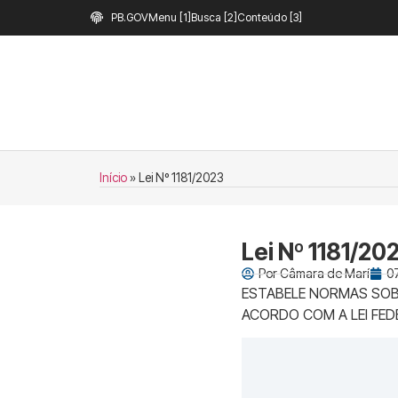
PB.GOV
Menu [1]
Busca [2]
Conteúdo [3]
Início
»
Lei Nº 1181/2023
Lei Nº 1181/20
Por
Câmara de Marí
07
ESTABELE NORMAS SOBR
ACORDO COM A LEI FEDE